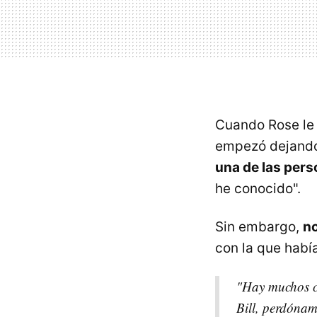
Cuando Rose le p
empezó dejando 
una de las per
he conocido".
Sin embargo,
no
con la que habí
"Hay muchos ci
Bill, perdónam