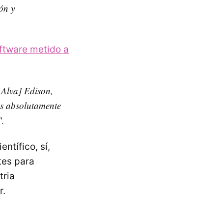
ón y
ftware metido a
 Alva] Edison,
 Es absolutamente
".
entífico, sí,
tes para
tria
r.