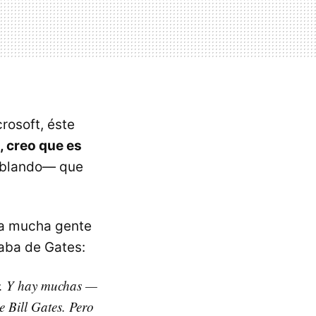
rosoft, éste
s, creo que es
blando— que
ía mucha gente
aba de Gates:
or. Y hay muchas —
 Bill Gates. Pero