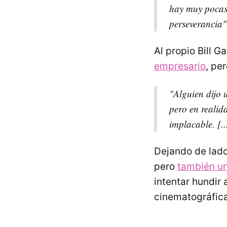
hay muy pocas 
perseverancia"
Al propio Bill G
empresario
, pe
"Alguien dijo 
pero en realid
implacable. [..
Dejando de lad
pero
también un
intentar hundir 
cinematográfica