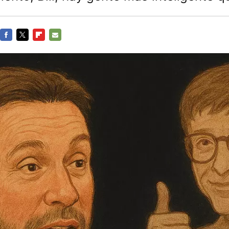
FACEBOOK
TWITTER
FLIPBOARD
E-
MAIL