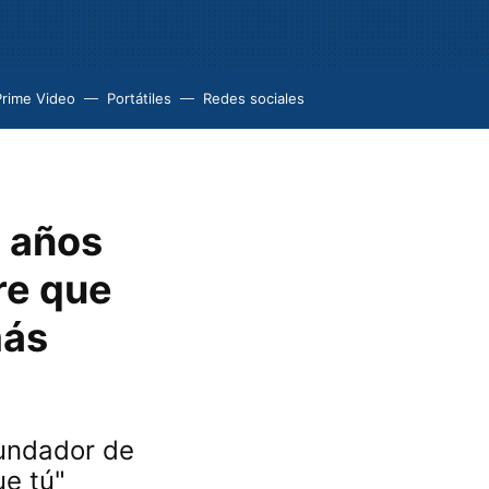
Prime Video
Portátiles
Redes sociales
e años
ere que
más
fundador de
ue tú"