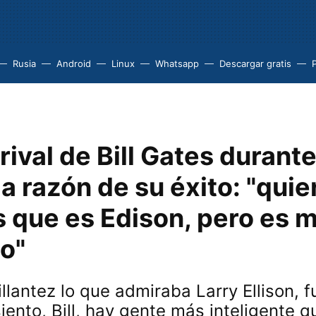
Rusia
Android
Linux
Whatsapp
Descargar gratis
rival de Bill Gates durant
la razón de su éxito: "qui
 que es Edison, pero es 
o"
illantez lo que admiraba Larry Ellison, 
iento, Bill, hay gente más inteligente q