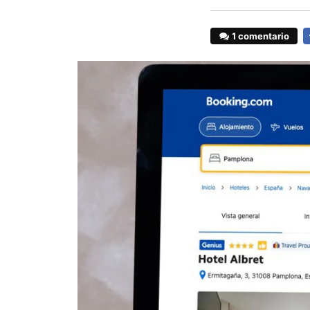
1 comentario
F