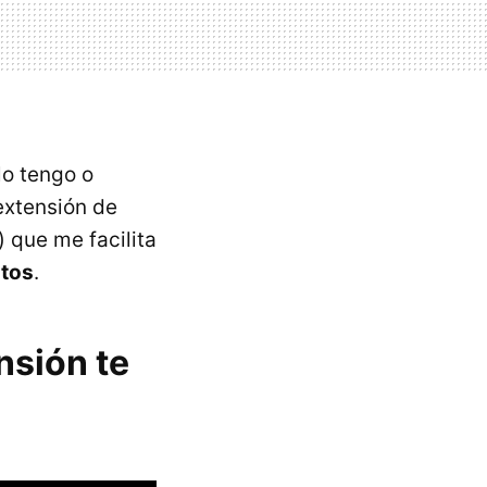
lo tengo o
extensión de
que me facilita
ntos
.
nsión te