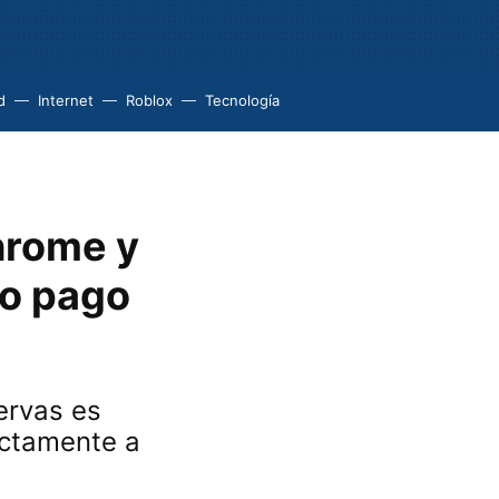
d
Internet
Roblox
Tecnología
hrome y
no pago
ervas es
ectamente a