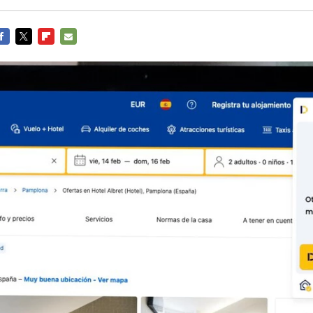
ACEBOOK
TWITTER
FLIPBOARD
E-
MAIL