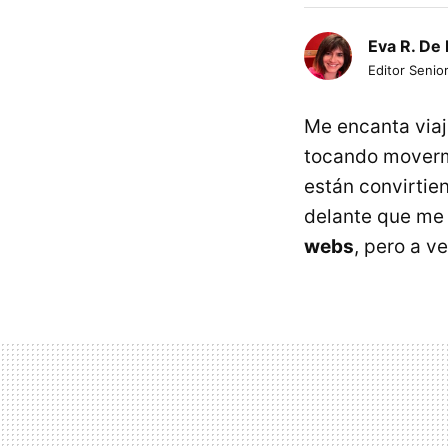
Eva R. De 
Editor Senio
Me encanta viaj
tocando moverme
están convirtie
delante que me
webs
, pero a v