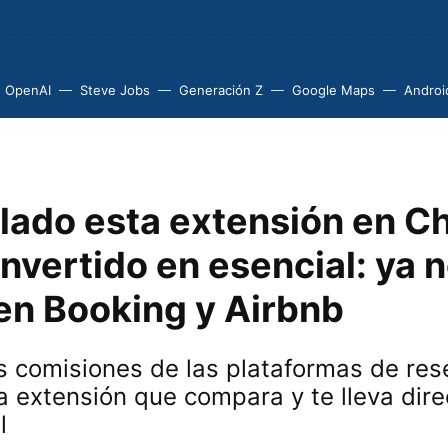
OpenAI
Steve Jobs
Generación Z
Google Maps
Androi
alado esta extensión en C
nvertido en esencial: ya 
en Booking y Airbnb
s comisiones de las plataformas de res
ta extensión que compara y te lleva dir
l