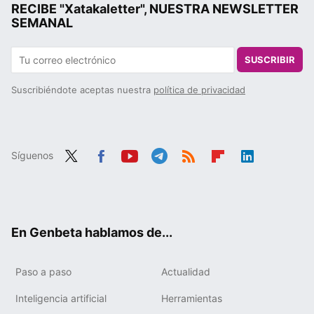
RECIBE "Xatakaletter", NUESTRA NEWSLETTER
SEMANAL
SUSCRIBIR
Suscribiéndote aceptas nuestra
política de privacidad
Síguenos
Twit
Fac
You
Tele
RSS
Flip
Link
ter
ebo
tub
gra
boa
edIn
ok
e
m
rd
En Genbeta hablamos de...
Paso a paso
Actualidad
Inteligencia artificial
Herramientas