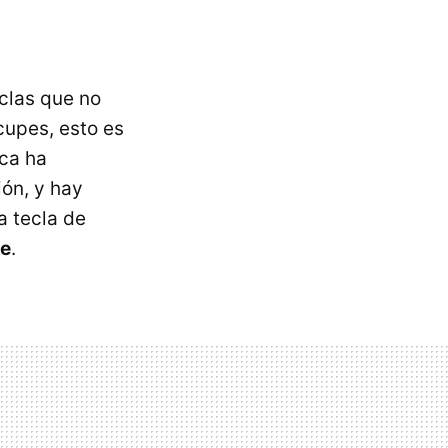
clas que no
cupes, esto es
ica ha
ón, y hay
a tecla de
re
.