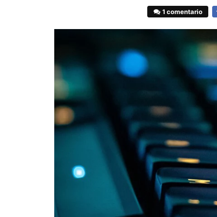
1 comentario
F