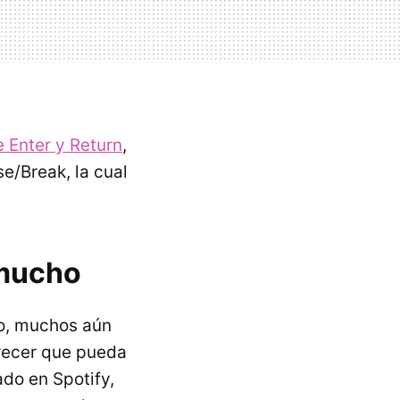
e Enter y Return
,
se/Break, la cual
 mucho
lo, muchos aún
arecer que pueda
ado en Spotify,