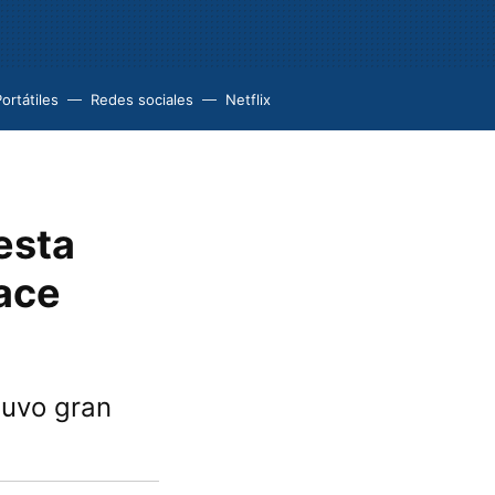
ortátiles
Redes sociales
Netflix
esta
hace
tuvo gran