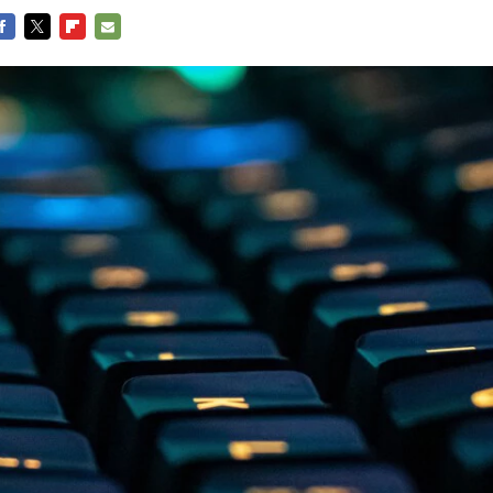
ACEBOOK
TWITTER
FLIPBOARD
E-
MAIL