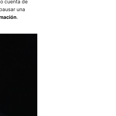
do cuenta de
 pausar una
amación
.