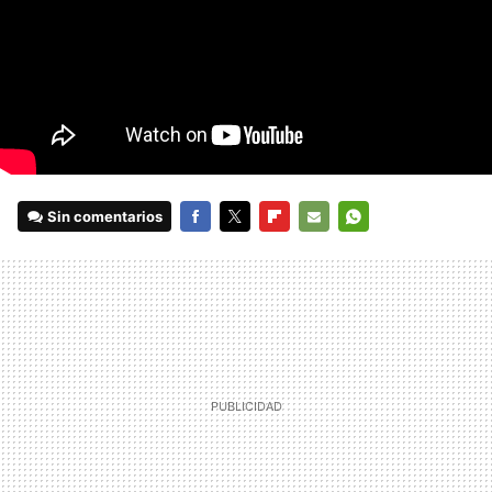
Sin comentarios
FACEBOOK
TWITTER
FLIPBOARD
E-
WHATSAPP
MAIL