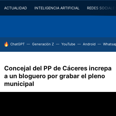
ACTUALIDAD
INTELIGENCIA ARTIFICIAL
REDES SOCIALE
HOY SE HABLA DE
ChatGPT
Generación Z
YouTube
Android
Whatsa
Concejal del PP de Cáceres increpa
a un bloguero por grabar el pleno
municipal