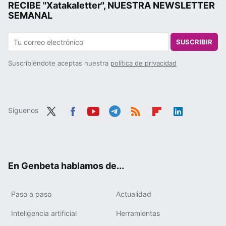
RECIBE "Xatakaletter", NUESTRA NEWSLETTER
SEMANAL
SUSCRIBIR
Suscribiéndote aceptas nuestra
política de privacidad
Síguenos
Twit
Fac
You
Tele
RSS
Flip
Link
ter
ebo
tub
gra
boa
edIn
ok
e
m
rd
En Genbeta hablamos de...
Paso a paso
Actualidad
Inteligencia artificial
Herramientas