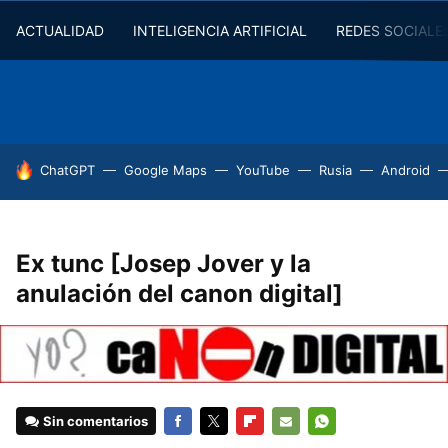
ACTUALIDAD
INTELIGENCIA ARTIFICIAL
REDES SOCIALE
HOY SE HABLA DE
ChatGPT
Google Maps
YouTube
Rusia
Android
Ex tunc [Josep Jover y la
anulación del canon digital]
Sin comentarios