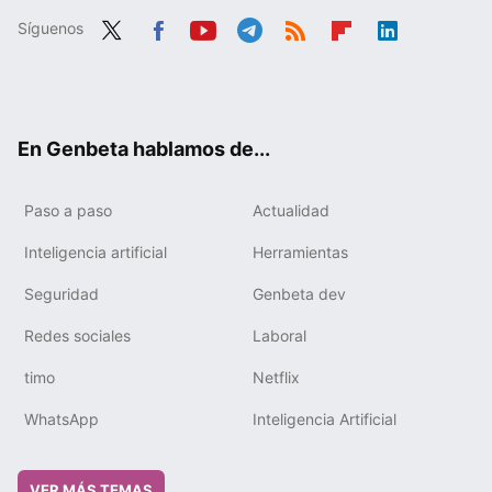
Síguenos
Twit
Fac
You
Tele
RSS
Flip
Link
ter
ebo
tub
gra
boa
edIn
ok
e
m
rd
En Genbeta hablamos de...
Paso a paso
Actualidad
Inteligencia artificial
Herramientas
Seguridad
Genbeta dev
Redes sociales
Laboral
timo
Netflix
WhatsApp
Inteligencia Artificial
VER MÁS TEMAS