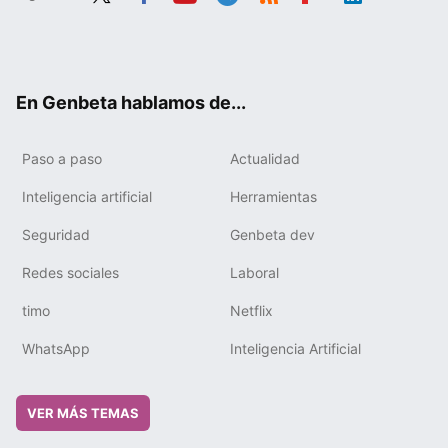
Twit
Fac
You
Tele
RSS
Flip
Link
ter
ebo
tub
gra
boa
edIn
ok
e
m
rd
En Genbeta hablamos de...
Paso a paso
Actualidad
Inteligencia artificial
Herramientas
Seguridad
Genbeta dev
Redes sociales
Laboral
timo
Netflix
WhatsApp
Inteligencia Artificial
VER MÁS TEMAS