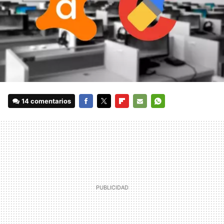
14 comentarios
FACEBOOK
TWITTER
FLIPBOARD
E-
WHATSAPP
MAIL