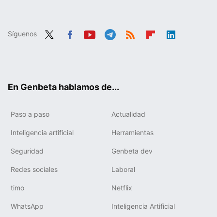
Síguenos
Twit
Fac
You
Tele
RSS
Flip
Link
ter
ebo
tub
gra
boa
edIn
ok
e
m
rd
En Genbeta hablamos de...
Paso a paso
Actualidad
Inteligencia artificial
Herramientas
Seguridad
Genbeta dev
Redes sociales
Laboral
timo
Netflix
WhatsApp
Inteligencia Artificial