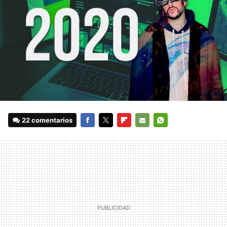
22 comentarios
FACEBOOK
TWITTER
FLIPBOARD
E-
WHATSAPP
MAIL