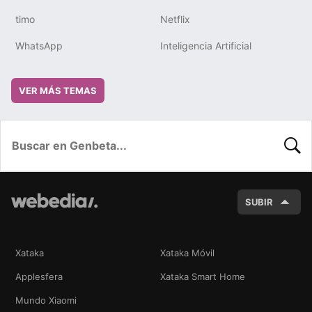
timo
Netflix
WhatsApp
Inteligencia Artificial
VER MÁS TEMAS
BUSC
SUBIR
Xataka
Xataka Móvil
Applesfera
Xataka Smart Home
Mundo Xiaomi