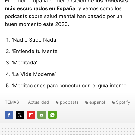
El humor ocupa la primer posición de
los podcasts
más escuchados en España
, y vemos como los
podcasts sobre salud mental han pasado por un
buen momento este 2020.
‘Nadie Sabe Nada’
‘Entiende tu Mente’
‘Meditada’
‘La Vida Moderna’
‘Meditaciones para conectar con el guía interno’
TEMAS
Actualidad
podcasts
español
Spotify
FACEBOOK
TWITTER
FLIPBOARD
E-
WHATSAPP
MAIL