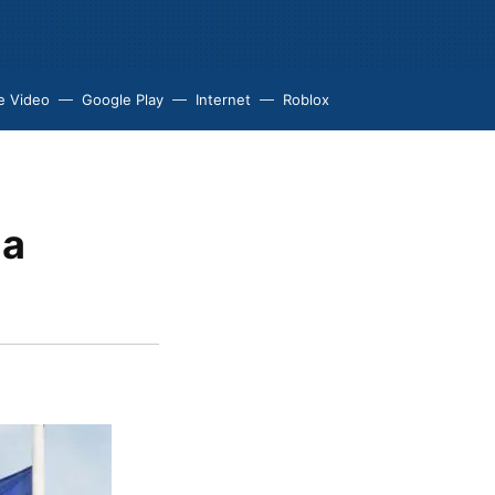
e Video
Google Play
Internet
Roblox
la