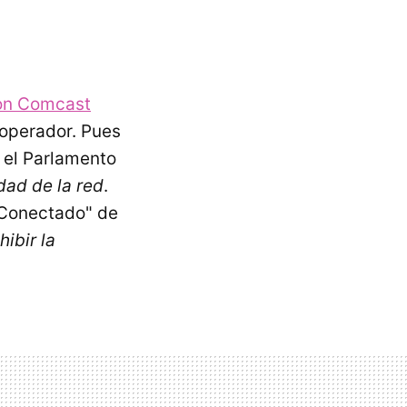
con Comcast
l operador. Pues
 el Parlamento
dad de la red
.
e Conectado" de
hibir la