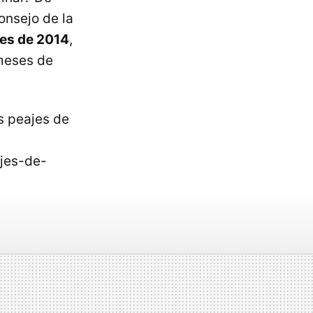
onsejo de la
les de 2014
,
 meses de
os peajes de
ajes-de-