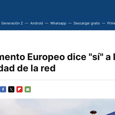
Generación Z
Android
Whatsapp
Descargar gratis
Prim
mento Europeo dice "sí" a 
dad de la red
FACEBOOK
TWITTER
FLIPBOARD
E-
MAIL