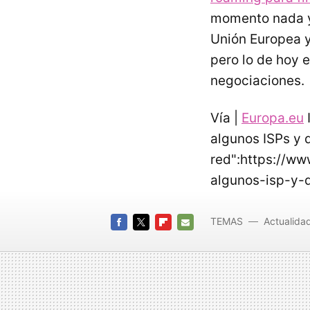
momento nada ya
Unión Europea y
pero lo de hoy 
negociaciones.
Vía |
Europa.eu
algunos ISPs y 
red":https://ww
algunos-isp-y-
TEMAS
Actualida
FACEBOOK
TWITTER
FLIPBOARD
E-
MAIL