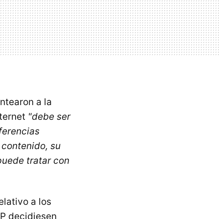
ntearon a la
nternet
"debe ser
rferencias
 contenido, su
puede tratar con
elativo a los
SP decidiesen