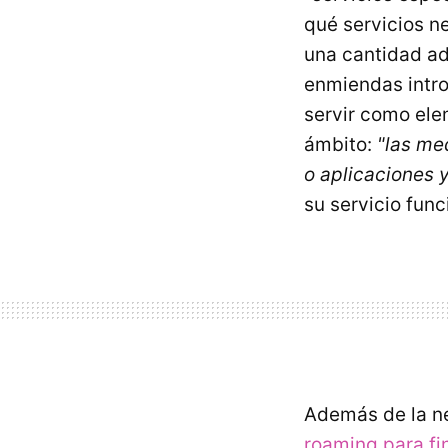
qué servicios ne
una cantidad adi
enmiendas intro
servir como ele
ámbito:
"las me
o aplicaciones 
su servicio fun
Además de la ne
roaming para fi