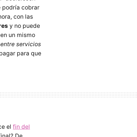
e podría cobrar
hora, con las
res
y no puede
n en un mismo
entre servicios
 pagar para que
.
ce el
fin del
final? De