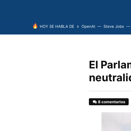
HOY SE HABLA DE
OpenAI
Steve Jobs
El Parla
neutrali
8 comentarios