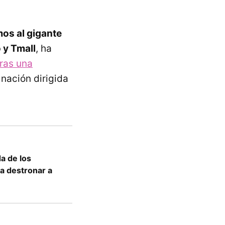
os al gigante
 y Tmall
, ha
ras una
 nación dirigida
da de los
a destronar a