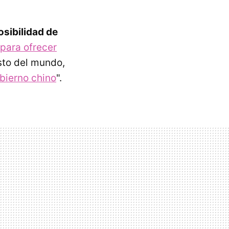
osibilidad de
para ofrecer
sto del mundo,
obierno chino
".