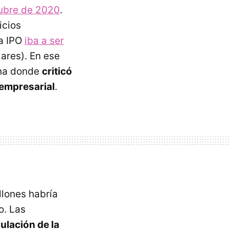
tubre de 2020
.
icios
la IPO
iba a ser
ares). En ese
hina donde
criticó
 empresarial
.
llones habría
o. Las
ulación de la