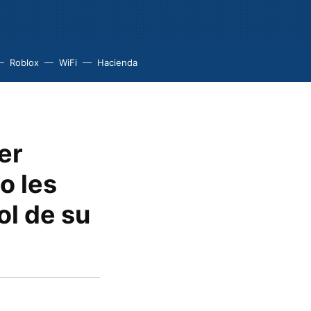
Roblox
WiFi
Hacienda
er
o les
ol de su