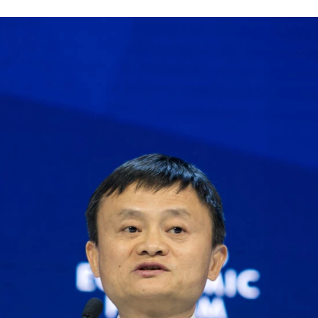
FACEBOOK
TWITTER
FLIPBOARD
E-
MAIL