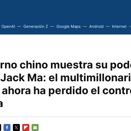
OpenAI
Generación Z
Google Maps
Android
Internet
erno chino muestra su pod
 Jack Ma: el multimillonari
y ahora ha perdido el contr
a