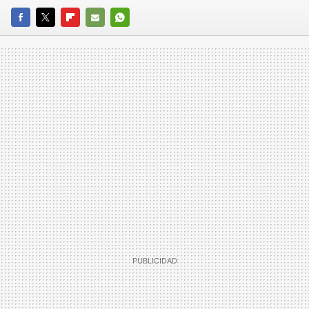
FACEBOOK
TWITTER
FLIPBOARD
E-
WHATSAPP
MAIL