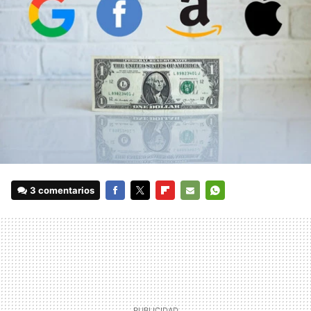
3 comentarios
FACEBOOK
TWITTER
FLIPBOARD
E-
WHATSAPP
MAIL