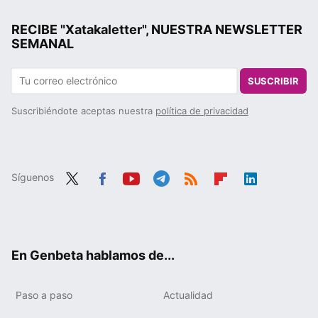
RECIBE "Xatakaletter", NUESTRA NEWSLETTER
SEMANAL
SUSCRIBIR
Suscribiéndote aceptas nuestra
política de privacidad
Síguenos
Twit
Fac
You
Tele
RSS
Flip
Link
ter
ebo
tub
gra
boa
edIn
ok
e
m
rd
En Genbeta hablamos de...
Paso a paso
Actualidad