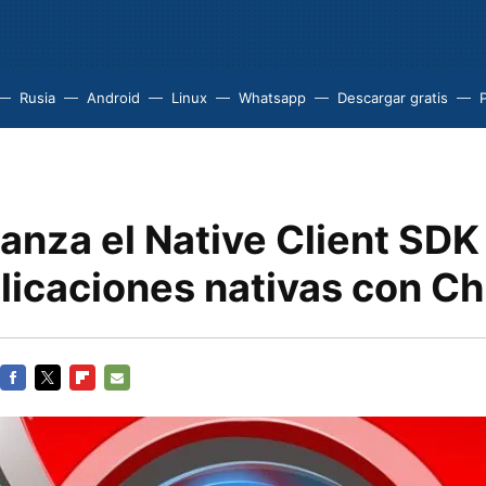
Rusia
Android
Linux
Whatsapp
Descargar gratis
P
anza el Native Client SDK
plicaciones nativas con C
FACEBOOK
TWITTER
FLIPBOARD
E-
MAIL