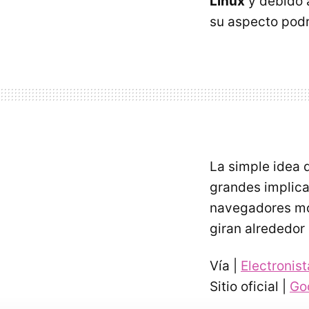
Linux
y debido 
su aspecto pod
La simple idea 
grandes implica
navegadores m
giran alrededor 
Vía |
Electronist
Sitio oficial |
Goo