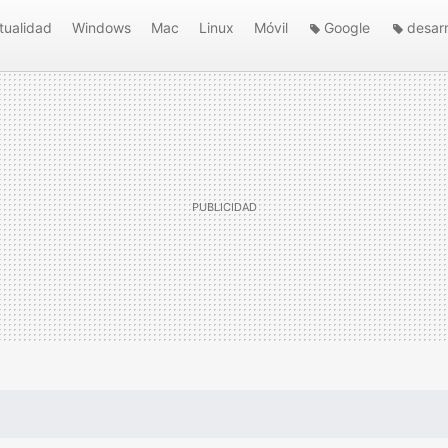
tualidad
Windows
Mac
Linux
Móvil
Google
desarr
Native Client
entorno de desarrollo
aplicaciones nativas