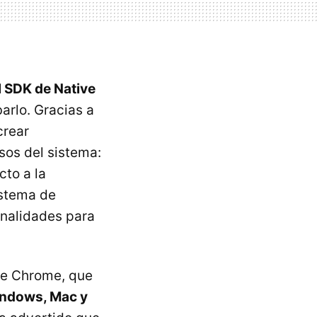
l
SDK
de Native
arlo. Gracias a
crear
sos del sistema:
cto a la
istema de
onalidades para
de Chrome, que
indows, Mac y