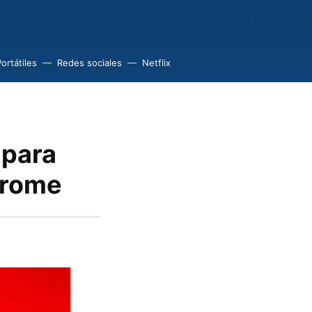
ortátiles
Redes sociales
Netflix
 para
hrome