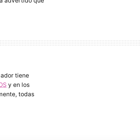
a advertido que
gador tiene
OS
y en los
amente, todas