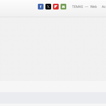
TEMAS
Web
Ac
sdk
FACEBOOK
TWITTER
FLIPBOARD
E-
Chrome
MAIL