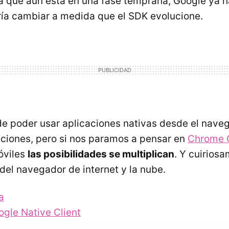
a que aún está en una fase temprana, Google ya h
ría cambiar a medida que el
SDK
evolucione.
de poder usar aplicaciones nativas desde el nave
ciones, pero si nos paramos a pensar en
Chrome 
óviles
las posibilidades se multiplican
. Y cuirios
del navegador de internet y la nube.
a
gle Native Client