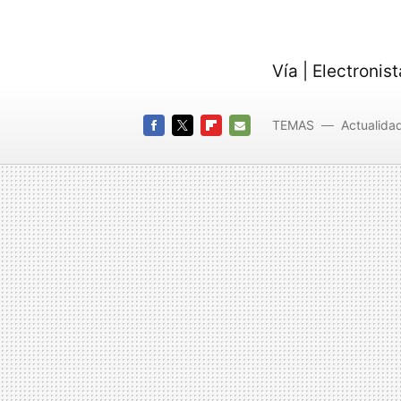
Vía | Electronist
TEMAS
Actualida
mobile 7
FACEBOOK
TWITTER
FLIPBOARD
E-
MAIL