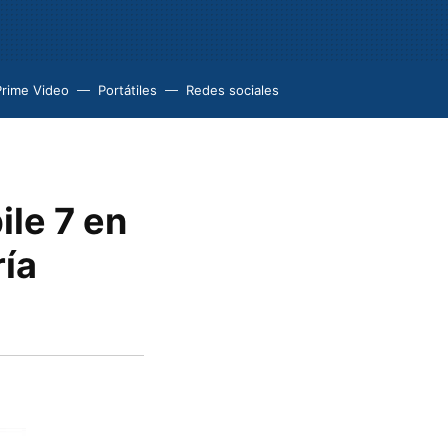
Prime Video
Portátiles
Redes sociales
le 7 en
ría