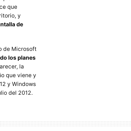
ace que
torio, y
ntalla de
o de Microsoft
do los planes
parecer, la
ño que viene y
012 y Windows
lio del 2012.