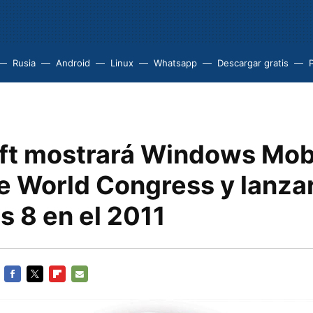
Rusia
Android
Linux
Whatsapp
Descargar gratis
ft mostrará Windows Mobi
e World Congress y lanza
 8 en el 2011
FACEBOOK
TWITTER
FLIPBOARD
E-
MAIL