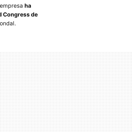
a empresa
ha
d Congress de
condal.