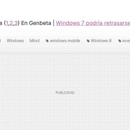
a (
1
,
2
,
3
) En Genbeta |
Windows 7 podría retrasarse
d
Windows
Móvil
windows mobile
Windows 8
eve
mobile world congress
barcelona