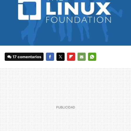
17 comentarios
FACEBOOK
TWITTER
FLIPBOARD
E-
WHATSAPP
MAIL