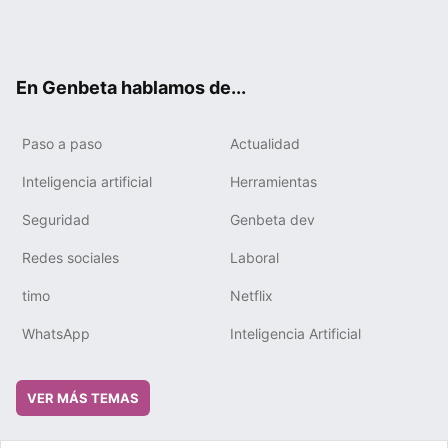
Twit
Fac
You
Tele
RSS
Flip
Link
ter
ebo
tub
gra
boa
edIn
ok
e
m
rd
En Genbeta hablamos de...
Paso a paso
Actualidad
Inteligencia artificial
Herramientas
Seguridad
Genbeta dev
Redes sociales
Laboral
timo
Netflix
WhatsApp
Inteligencia Artificial
VER MÁS TEMAS