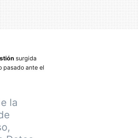
stión
surgida
o pasado ante el
e la
de
so,