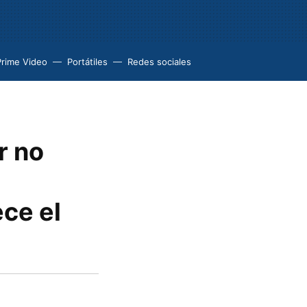
Prime Video
Portátiles
Redes sociales
r no
ce el