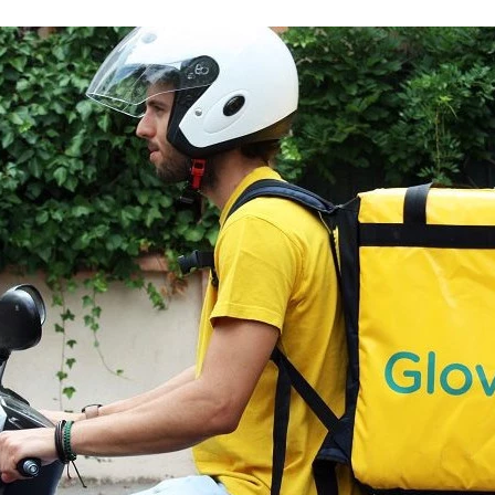
FACEBOOK
TWITTER
FLIPBOARD
E-
MAIL