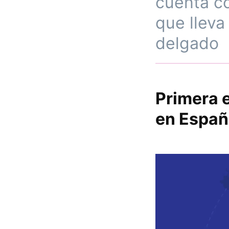
cuenta c
que lleva
delgado
Primera 
en Españ