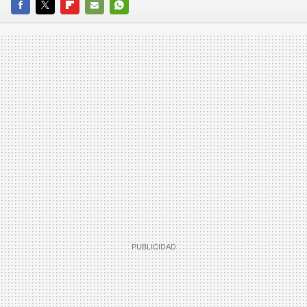
FACEBOOK
TWITTER
FLIPBOARD
E-
WHATSAPP
MAIL