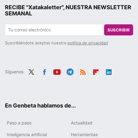
RECIBE "Xatakaletter", NUESTRA NEWSLETTER
SEMANAL
SUSCRIBIR
Suscribiéndote aceptas nuestra
política de privacidad
Síguenos
Twit
Fac
You
Tele
RSS
Flip
Link
ter
ebo
tub
gra
boa
edIn
ok
e
m
rd
En Genbeta hablamos de...
Paso a paso
Actualidad
Inteligencia artificial
Herramientas