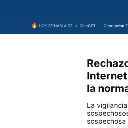
HOY SE HABLA DE
ChatGPT
Generación Z
Rechazo 
Internet
la norm
La vigilanci
sospechosos 
sospechosa 