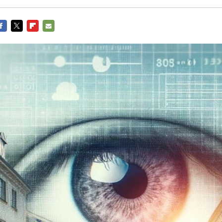
ACEBOOK
TWITTER
FLIPBOARD
E-
MAIL