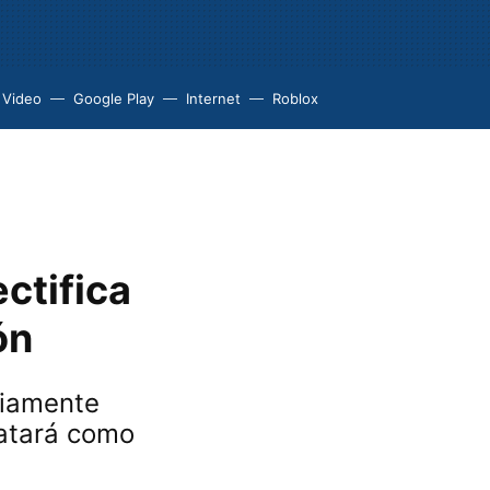
 Video
Google Play
Internet
Roblox
ctifica
ón
viamente
ratará como