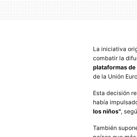
La iniciativa or
combatir la dif
plataformas de 
de la Unión Eur
Esta decisión r
había impulsado
los niños"
, seg
También supon