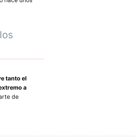
ró hace unos
los
e tanto el
extremo a
arte de