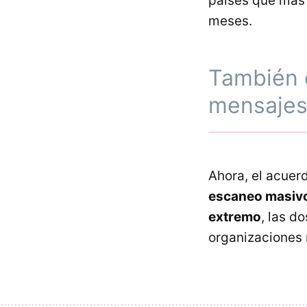
países que más 
meses.
También 
mensajes
Ahora, el acuer
escaneo masivo
extremo
, las d
organizaciones 