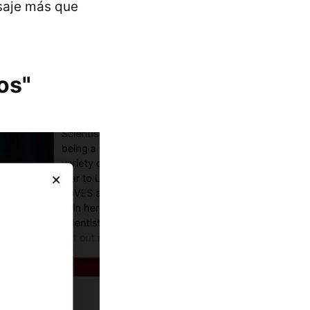
saje más que
os"