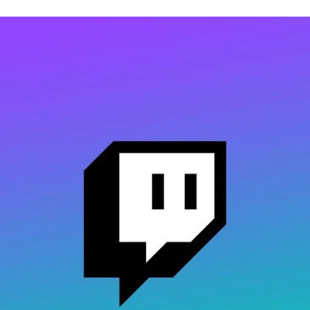
FACEBOOK
TWITTER
FLIPBOARD
E-
MAIL