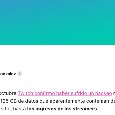
González
 octubre
Twitch confirmó haber sufrido un hackeo
m
 125 GB de datos que aparentemente contenían d
 sitio, hasta
los ingresos de los streamers
.