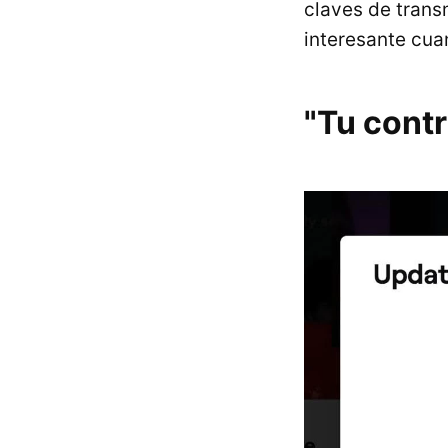
claves de tran
interesante cua
"Tu cont