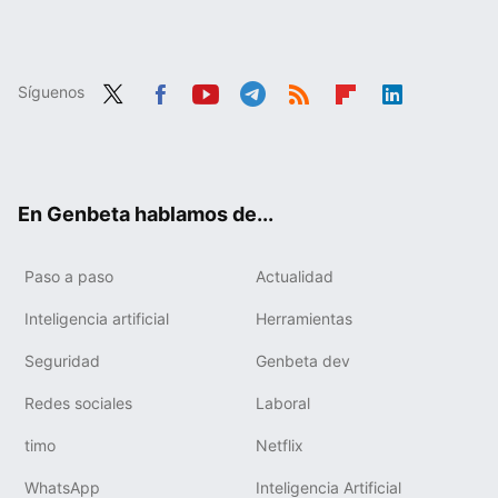
Síguenos
Twit
Fac
You
Tele
RSS
Flip
Link
ter
ebo
tub
gra
boa
edIn
ok
e
m
rd
En Genbeta hablamos de...
Paso a paso
Actualidad
Inteligencia artificial
Herramientas
Seguridad
Genbeta dev
Redes sociales
Laboral
timo
Netflix
WhatsApp
Inteligencia Artificial