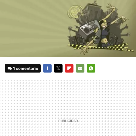
1 comentario
FACEBOOK
TWITTER
FLIPBOARD
E-
WHATSAPP
MAIL