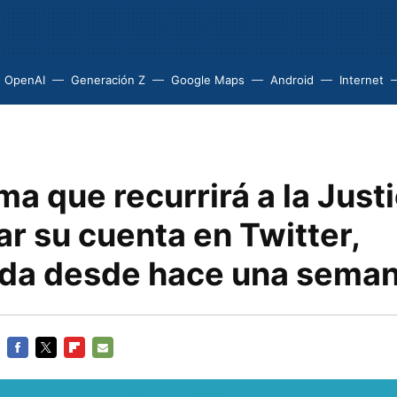
OpenAI
Generación Z
Google Maps
Android
Internet
ma que recurrirá a la Just
r su cuenta en Twitter,
da desde hace una sema
FACEBOOK
TWITTER
FLIPBOARD
E-
MAIL