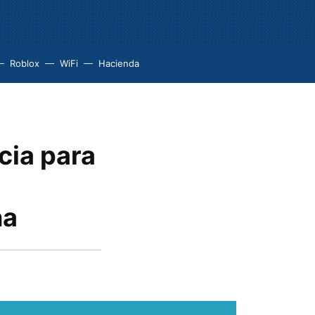
Roblox
WiFi
Hacienda
icia para
na