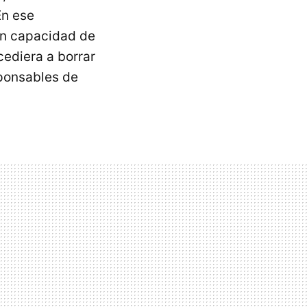
En ese
sin capacidad de
cediera a borrar
sponsables de