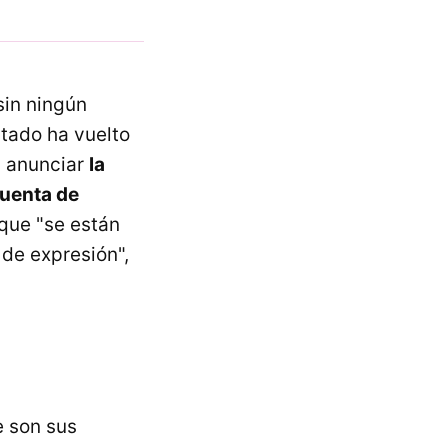
sin ningún
putado ha vuelto
a anunciar
la
cuenta de
 que "se están
 de expresión",
e son sus