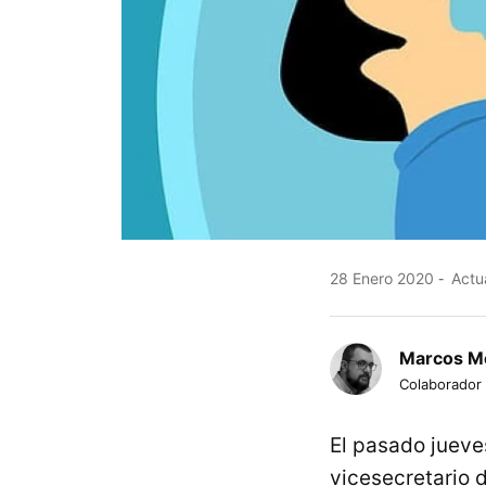
28 Enero 2020
Actua
Marcos M
Colaborador
El pasado juev
vicesecretario 