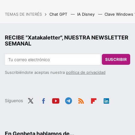
TEMAS DE INTERÉS
Chat GPT
IA Disney
Clave Windows
RECIBE "Xatakaletter", NUESTRA NEWSLETTER
SEMANAL
SUSCRIBIR
Suscribiéndote aceptas nuestra
política de privacidad
Síguenos
Twit
Fac
You
Tele
RSS
Flip
Link
ter
ebo
tub
gra
boa
edIn
ok
e
m
rd
En Genbeta hablamos de...