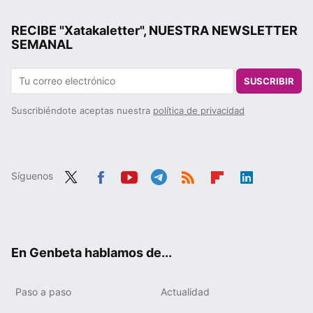
RECIBE "Xatakaletter", NUESTRA NEWSLETTER
SEMANAL
SUSCRIBIR
Suscribiéndote aceptas nuestra
política de privacidad
Síguenos
Twit
Fac
You
Tele
RSS
Flip
Link
ter
ebo
tub
gra
boa
edIn
ok
e
m
rd
En Genbeta hablamos de...
Paso a paso
Actualidad