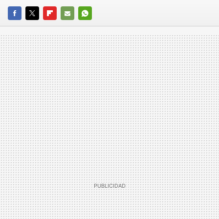
FACEBOOK
TWITTER
FLIPBOARD
E-
WHATSAPP
MAIL