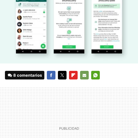
8 comentarios
FACEBOOK
TWITTER
FLIPBOARD
E-
WHATSAPP
MAIL