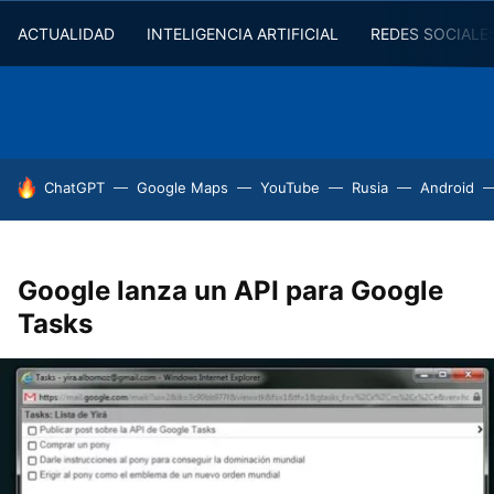
ACTUALIDAD
INTELIGENCIA ARTIFICIAL
REDES SOCIALE
HOY SE HABLA DE
ChatGPT
Google Maps
YouTube
Rusia
Android
Google lanza un API para Google
Tasks