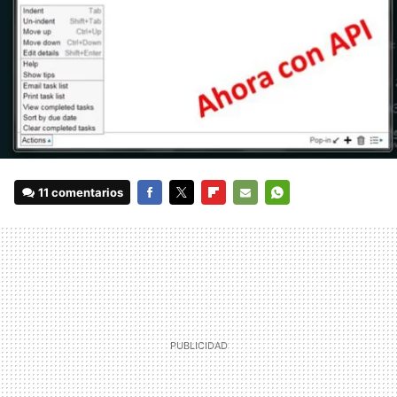
11 comentarios
FACEBOOK
TWITTER
FLIPBOARD
E-
WHATSAPP
MAIL