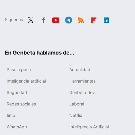
Síguenos
Twit
Fac
You
Tele
RSS
Flip
Link
ter
ebo
tub
gra
boa
edIn
ok
e
m
rd
En Genbeta hablamos de...
Paso a paso
Actualidad
Inteligencia artificial
Herramientas
Seguridad
Genbeta dev
Redes sociales
Laboral
timo
Netflix
WhatsApp
Inteligencia Artificial