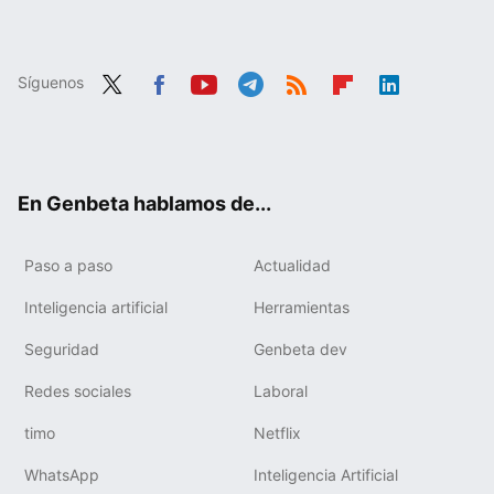
Síguenos
Twit
Fac
You
Tele
RSS
Flip
Link
ter
ebo
tub
gra
boa
edIn
ok
e
m
rd
En Genbeta hablamos de...
Paso a paso
Actualidad
Inteligencia artificial
Herramientas
Seguridad
Genbeta dev
Redes sociales
Laboral
timo
Netflix
WhatsApp
Inteligencia Artificial