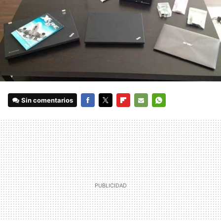
Sin comentarios
FACEBOOK
TWITTER
FLIPBOARD
E-
WHATSAPP
MAIL