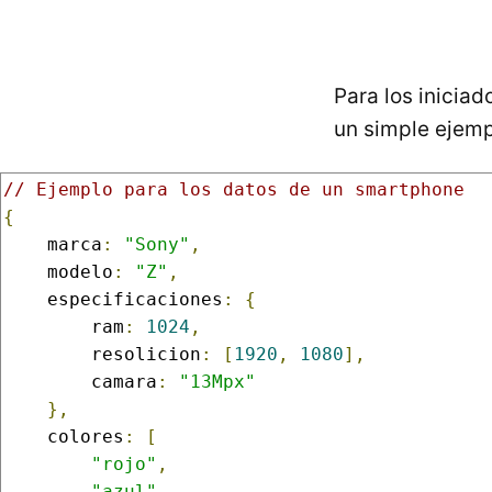
Para los inicia
un simple ejemp
// Ejemplo para los datos de un smartphone
{
    marca
:
"Sony"
,
    modelo
:
"Z"
,
    especificaciones
:
{
        ram
:
1024
,
        resolicion
:
[
1920
,
1080
],
        camara
:
"13Mpx"
},
    colores
:
[
"rojo"
,
"azul"
,