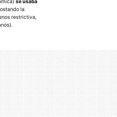
námica)
se usaba
ostando la
enos restrictiva,
anos).