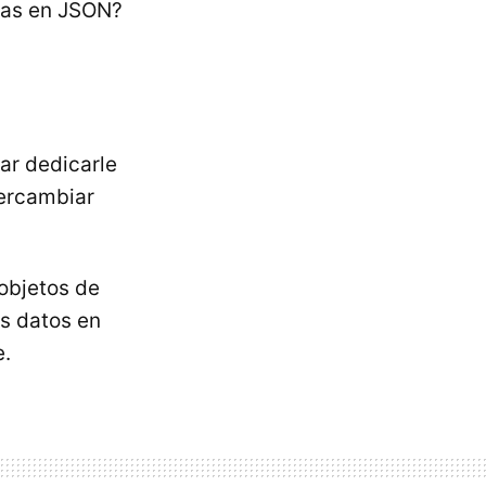
adas en JSON?
ar dedicarle
tercambiar
 objetos de
os datos en
e.