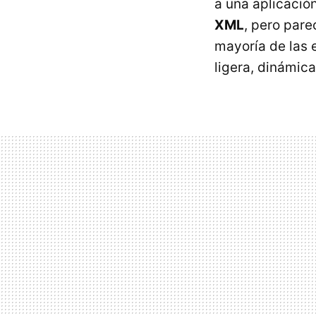
a una aplicació
XML
, pero par
mayoría de las 
ligera, dinámic