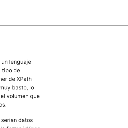
 un lenguaje
 tipo de
ner de XPath
 muy basto, lo
e el volumen que
os.
 serían datos