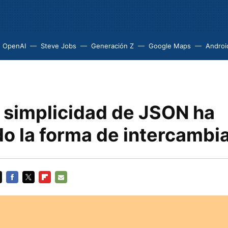
OpenAI
Steve Jobs
Generación Z
Google Maps
Androi
 simplicidad de JSON ha
o la forma de intercambia
FACEBOOK
TWITTER
FLIPBOARD
E-
MAIL