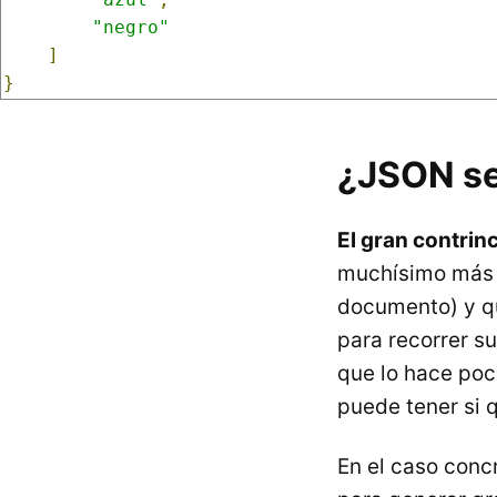
"negro"
]
}
¿JSON se
El gran contri
muchísimo más e
documento) y qu
para recorrer su
que lo hace poc
puede tener si
En el caso conc