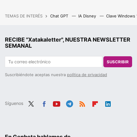
TEMAS DE INTERÉS
Chat GPT
IA Disney
Clave Windows
RECIBE "Xatakaletter", NUESTRA NEWSLETTER
SEMANAL
SUSCRIBIR
Suscribiéndote aceptas nuestra
política de privacidad
Síguenos
Twit
Fac
You
Tele
RSS
Flip
Link
ter
ebo
tub
gra
boa
edIn
ok
e
m
rd
En Genbeta hablamos de...