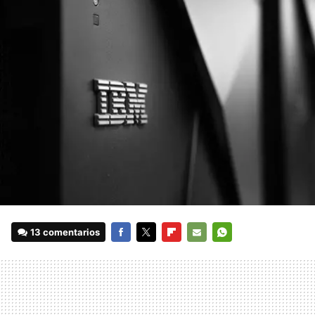
13 comentarios
FACEBOOK
TWITTER
FLIPBOARD
E-
WHATSAPP
MAIL