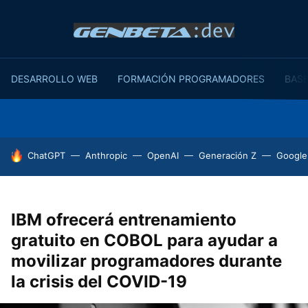
DESARROLLO WEB
FORMACIÓN PROGRAMADORES
BASE
HOY SE HABLA DE
ChatGPT
Anthropic
OpenAI
Generación Z
Google
IBM ofrecerá entrenamiento
gratuito en COBOL para ayudar a
movilizar programadores durante
la crisis del COVID-19