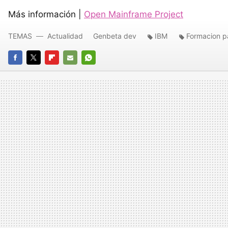
Más información |
Open Mainframe Project
TEMAS
Actualidad
Genbeta dev
IBM
Formacion p
FACEBOOK
TWITTER
FLIPBOARD
E-
WHATSAPP
MAIL