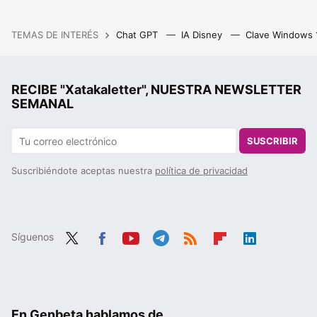
TEMAS DE INTERÉS
Chat GPT
IA Disney
Clave Windows
RECIBE "Xatakaletter", NUESTRA NEWSLETTER
SEMANAL
SUSCRIBIR
Suscribiéndote aceptas nuestra
política de privacidad
Síguenos
Twit
Fac
You
Tele
RSS
Flip
Link
ter
ebo
tub
gra
boa
edIn
ok
e
m
rd
En Genbeta hablamos de...