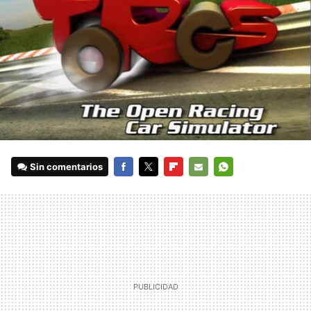
Sin comentarios
FACEBOOK
TWITTER
FLIPBOARD
E-
WHATSAPP
MAIL