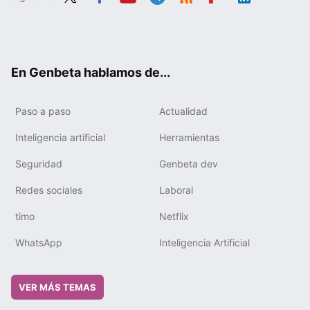
Twit
Fac
You
Tele
RSS
Flip
Link
ter
ebo
tub
gra
boa
edIn
ok
e
m
rd
En Genbeta hablamos de...
Paso a paso
Actualidad
Inteligencia artificial
Herramientas
Seguridad
Genbeta dev
Redes sociales
Laboral
timo
Netflix
WhatsApp
Inteligencia Artificial
VER MÁS TEMAS