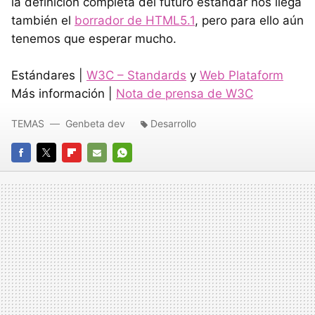
la definición completa del futuro estándar nos llega
también el
borrador de HTML5.1
, pero para ello aún
tenemos que esperar mucho.
Estándares |
W3C – Standards
y
Web Plataform
Más información |
Nota de prensa de W3C
TEMAS
Genbeta dev
Desarrollo
FACEBOOK
TWITTER
FLIPBOARD
E-
WHATSAPP
MAIL