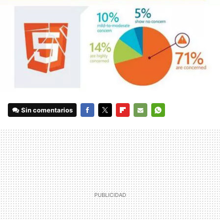
Sin comentarios
FACEBOOK
TWITTER
FLIPBOARD
E-
WHATSAPP
MAIL