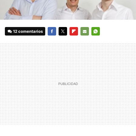
12 comentarios
FACEBOOK
TWITTER
FLIPBOARD
E-
WHATSAPP
MAIL