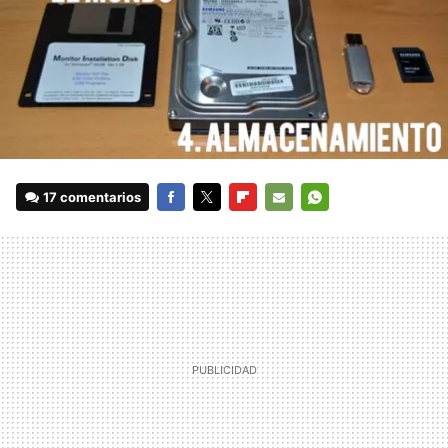
17 comentarios
FACEBOOK
TWITTER
FLIPBOARD
E-
WHATSAPP
MAIL