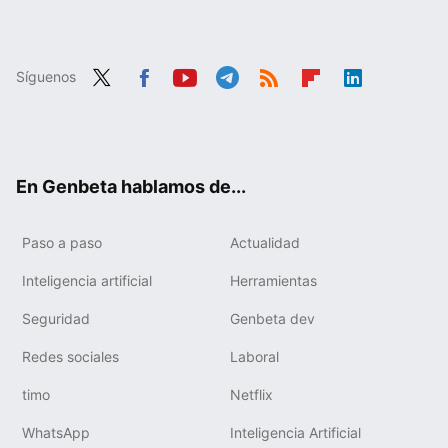
Síguenos
Twit
Fac
You
Tele
RSS
Flip
Link
ter
ebo
tub
gra
boa
edIn
ok
e
m
rd
En Genbeta hablamos de...
Paso a paso
Actualidad
Inteligencia artificial
Herramientas
Seguridad
Genbeta dev
Redes sociales
Laboral
timo
Netflix
WhatsApp
Inteligencia Artificial