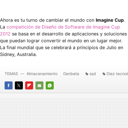
Ahora es tu turno de cambiar el mundo con
Imagine Cup
.
La
competición de Diseño de Software de Imagine Cup
2012
se basa en el desarrollo de aplicaciones y soluciones
que puedan lograr convertir el mundo en un lugar mejor.
La final mundial que se celebrará a principios de Julio en
Sidney, Australia.
TEMAS
Almacenamiento
Genbeta
ssd
Diez tecno
FACEBOOK
TWITTER
FLIPBOARD
E-
WHATSAPP
MAIL