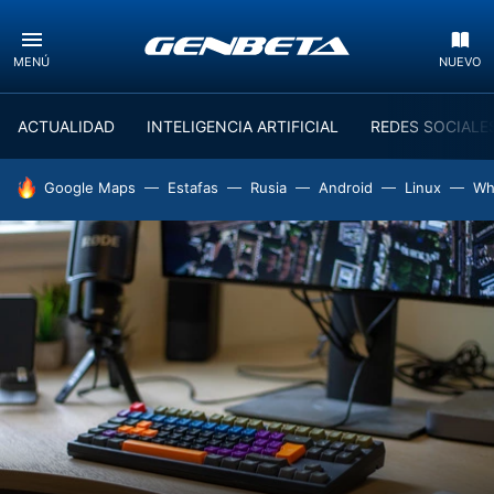
MENÚ
NUEVO
ACTUALIDAD
INTELIGENCIA ARTIFICIAL
REDES SOCIALE
HOY SE HABLA DE
Google Maps
Estafas
Rusia
Android
Linux
Wh