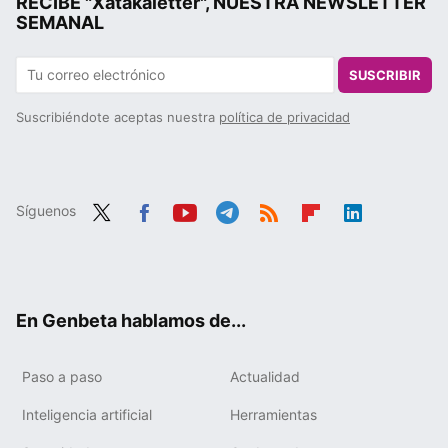
RECIBE "Xatakaletter", NUESTRA NEWSLETTER
SEMANAL
SUSCRIBIR
Suscribiéndote aceptas nuestra
política de privacidad
Síguenos
Twit
Fac
You
Tele
RSS
Flip
Link
ter
ebo
tub
gra
boa
edIn
ok
e
m
rd
En Genbeta hablamos de...
Paso a paso
Actualidad
Inteligencia artificial
Herramientas