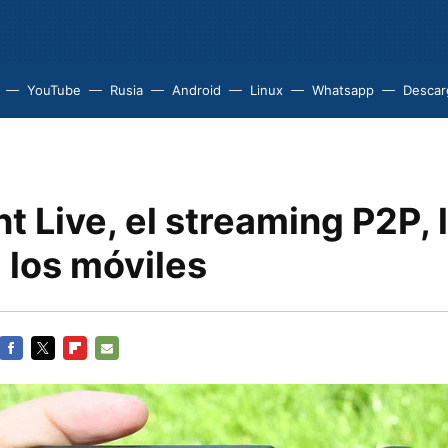
YouTube
Rusia
Android
Linux
Whatsapp
Descarg
nt Live, el streaming P2P, 
 los móviles
FACEBOOK
TWITTER
FLIPBOARD
E-
MAIL