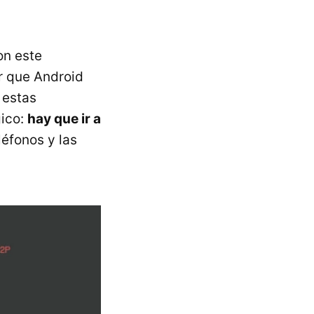
on este
ir que Android
 estas
gico:
hay que ir a
léfonos y las