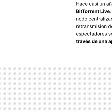
Hace casi un a
BitTorrent Live
nodo centralizad
retransmisión d
espectadores s
través de una a