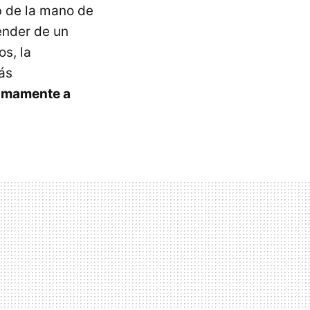
b de la mano de
ender de un
os, la
ás
ximamente a