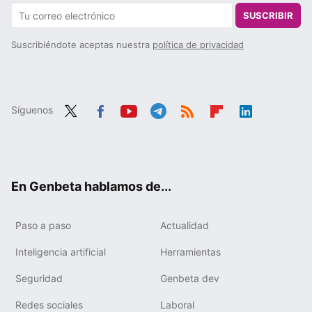
SUSCRIBIR
Suscribiéndote aceptas nuestra
política de privacidad
Síguenos
Twit
Fac
You
Tele
RSS
Flip
Link
ter
ebo
tub
gra
boa
edIn
ok
e
m
rd
En Genbeta hablamos de...
Paso a paso
Actualidad
Inteligencia artificial
Herramientas
Seguridad
Genbeta dev
Redes sociales
Laboral