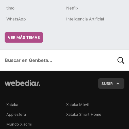
timo
Netflix
WhatsApp
Inteligencia Artificial
VER MÁS TEMAS
BUSC
SUBIR
Xataka
Xataka Móvil
Applesfera
Xataka Smart Home
Mundo Xiaomi