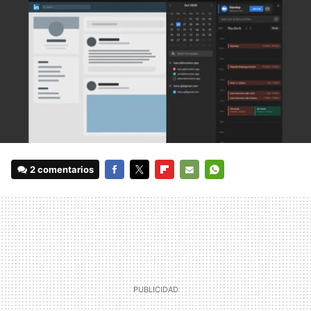
2 comentarios
FACEBOOK
TWITTER
FLIPBOARD
E-
WHATSAPP
MAIL