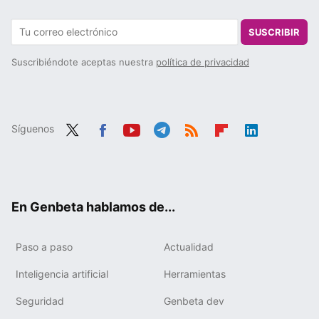
SUSCRIBIR
Suscribiéndote aceptas nuestra
política de privacidad
Síguenos
Twit
Fac
You
Tele
RSS
Flip
Link
ter
ebo
tub
gra
boa
edIn
ok
e
m
rd
En Genbeta hablamos de...
Paso a paso
Actualidad
Inteligencia artificial
Herramientas
Seguridad
Genbeta dev