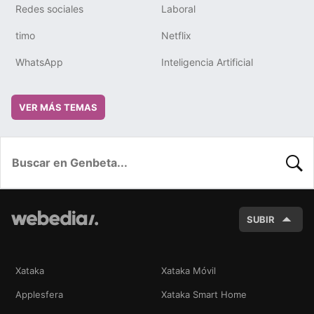
Redes sociales
Laboral
timo
Netflix
WhatsApp
Inteligencia Artificial
VER MÁS TEMAS
BUSC
SUBIR
Xataka
Xataka Móvil
Applesfera
Xataka Smart Home