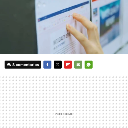
8 comentarios
FACEBOOK
TWITTER
FLIPBOARD
E-
WHATSAPP
MAIL