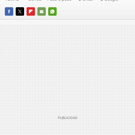
FACEBOOK
TWITTER
FLIPBOARD
E-
WHATSAPP
MAIL