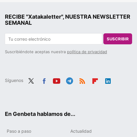
RECIBE "Xatakaletter", NUESTRA NEWSLETTER
SEMANAL
SUSCRIBIR
Suscribiéndote aceptas nuestra
política de privacidad
Síguenos
Twit
Fac
You
Tele
RSS
Flip
Link
ter
ebo
tub
gra
boa
edIn
ok
e
m
rd
En Genbeta hablamos de...
Paso a paso
Actualidad