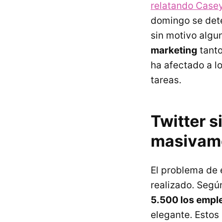
relatando Case
domingo se det
sin motivo algu
marketing
tanto
ha afectado a l
tareas.
Twitter s
masivame
El problema de 
realizado. Segú
5.500 los empl
elegante. Estos