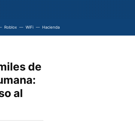
Roblox
WiFi
Hacienda
miles de
humana:
so al