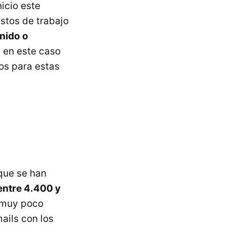
nicio este
stos de trabajo
nido o
, en este caso
os para estas
que se han
entre 4.400 y
 muy poco
ails con los