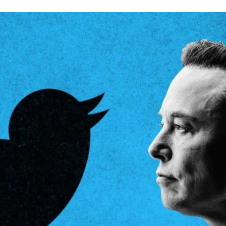
FACEBOOK
TWITTER
FLIPBOARD
E-
MAIL