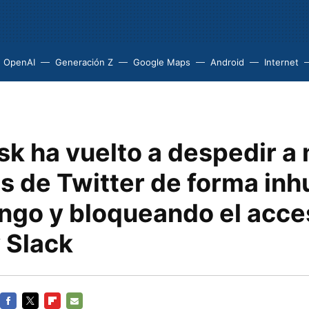
OpenAI
Generación Z
Google Maps
Android
Internet
k ha vuelto a despedir a 
s de Twitter de forma in
ngo y bloqueando el acce
 Slack