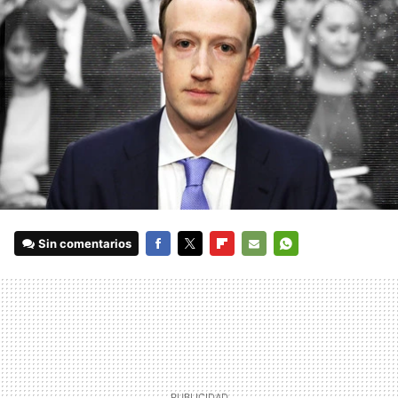
Sin comentarios
FACEBOOK
TWITTER
FLIPBOARD
E-
WHATSAPP
MAIL