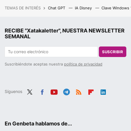
TEMAS DE INTERÉS
Chat GPT
IA Disney
Clave Windows
RECIBE "Xatakaletter", NUESTRA NEWSLETTER
SEMANAL
SUSCRIBIR
Suscribiéndote aceptas nuestra
política de privacidad
Síguenos
Twit
Fac
You
Tele
RSS
Flip
Link
ter
ebo
tub
gra
boa
edIn
ok
e
m
rd
En Genbeta hablamos de...