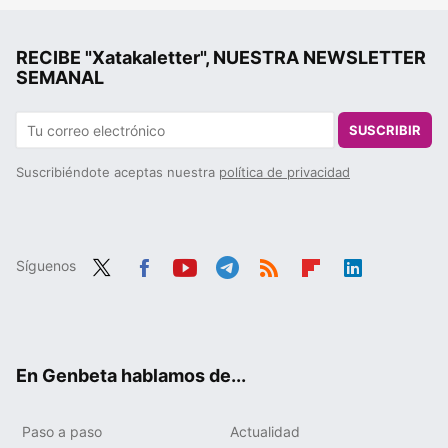
RECIBE "Xatakaletter", NUESTRA NEWSLETTER
SEMANAL
SUSCRIBIR
Suscribiéndote aceptas nuestra
política de privacidad
Síguenos
Twit
Fac
You
Tele
RSS
Flip
Link
ter
ebo
tub
gra
boa
edIn
ok
e
m
rd
En Genbeta hablamos de...
Paso a paso
Actualidad