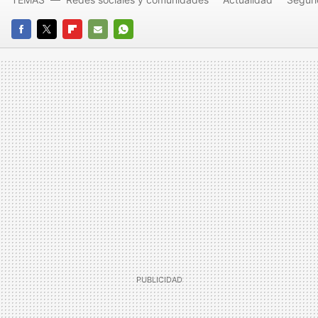
FACEBOOK
TWITTER
FLIPBOARD
E-
WHATSAPP
MAIL