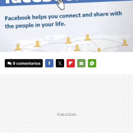
9 comentarios
FACEBOOK
TWITTER
FLIPBOARD
E-
WHATSAPP
MAIL