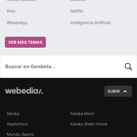
timo
Netflix
WhatsApp
Inteligencia Artificial
VER MÁS TEMAS
BUSC
SUBIR
Xataka
Xataka Móvil
Applesfera
Xataka Smart Home
Mundo Xiaomi