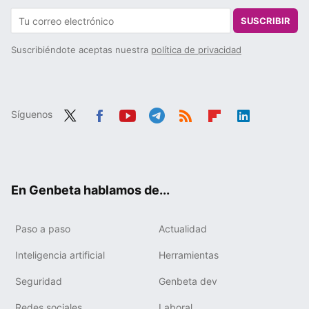
SUSCRIBIR
Suscribiéndote aceptas nuestra
política de privacidad
Síguenos
Twit
Fac
You
Tele
RSS
Flip
Link
ter
ebo
tub
gra
boa
edIn
ok
e
m
rd
En Genbeta hablamos de...
Paso a paso
Actualidad
Inteligencia artificial
Herramientas
Seguridad
Genbeta dev
Redes sociales
Laboral