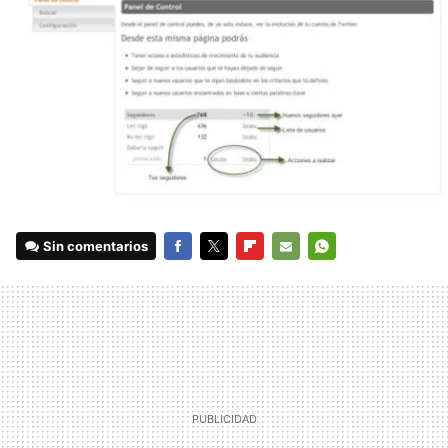
Sin comentarios
FACEBOOK
TWITTER
FLIPBOARD
E-
WHATSAPP
MAIL