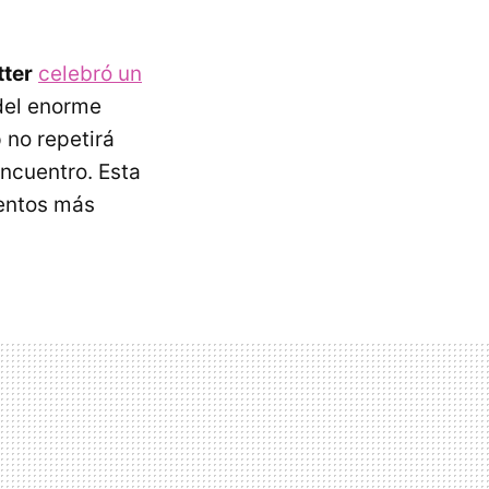
tter
celebró un
 del enorme
p no repetirá
encuentro. Esta
ventos más