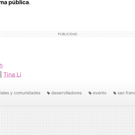
ma pública
.
h
 |
Tina Li
iales y comunidades
desarrolladores
evento
san fran
tro
devnest
Twitter