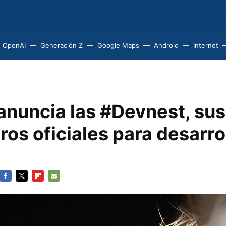
OpenAI
Generación Z
Google Maps
Android
Internet
anuncia las #Devnest, sus
os oficiales para desarro
FACEBOOK
TWITTER
FLIPBOARD
E-
MAIL