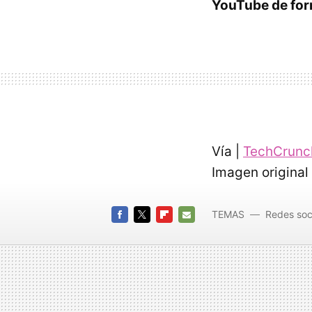
YouTube de for
Vía |
TechCrunc
Imagen original
TEMAS
Redes soc
encuen
FACEBOOK
TWITTER
FLIPBOARD
E-
MAIL