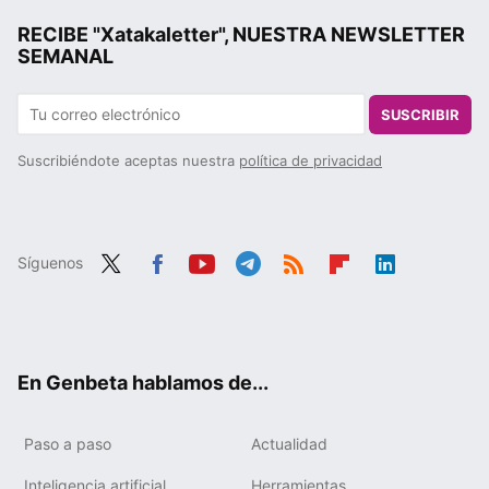
RECIBE "Xatakaletter", NUESTRA NEWSLETTER
SEMANAL
SUSCRIBIR
Suscribiéndote aceptas nuestra
política de privacidad
Síguenos
Twit
Fac
You
Tele
RSS
Flip
Link
ter
ebo
tub
gra
boa
edIn
ok
e
m
rd
En Genbeta hablamos de...
Paso a paso
Actualidad
Inteligencia artificial
Herramientas