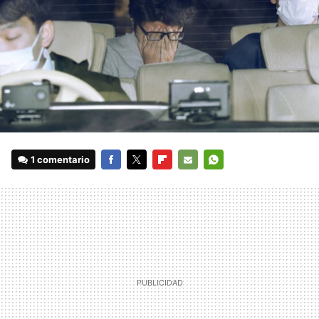
1 comentario
FACEBOOK
TWITTER
FLIPBOARD
E-
WHATSAPP
MAIL