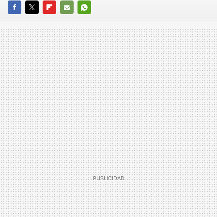
FACEBOOK
TWITTER
FLIPBOARD
E-
WHATSAPP
MAIL