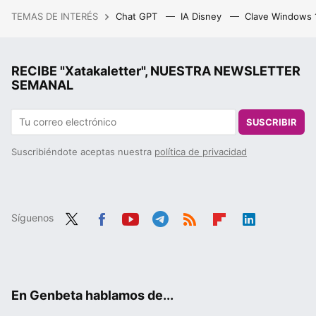
TEMAS DE INTERÉS
Chat GPT
IA Disney
Clave Windows
RECIBE "Xatakaletter", NUESTRA NEWSLETTER
SEMANAL
SUSCRIBIR
Suscribiéndote aceptas nuestra
política de privacidad
Síguenos
Twit
Fac
You
Tele
RSS
Flip
Link
ter
ebo
tub
gra
boa
edIn
ok
e
m
rd
En Genbeta hablamos de...