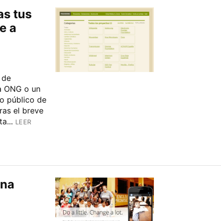
as tus
e a
 de
a ONG o un
no público de
ras el breve
a...
LEER
una