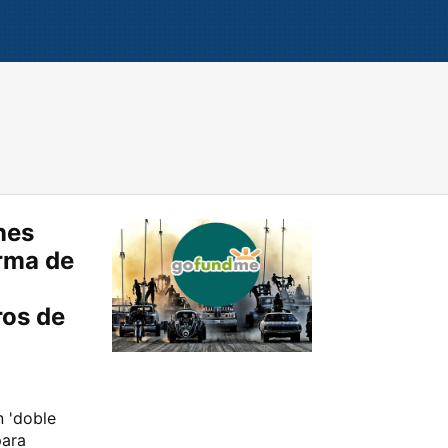
nes
orma de
ros de
n 'doble
para