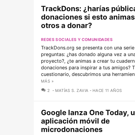
TrackDons: ¿harías públic
donaciones si esto animas
otros a donar?
REDES SOCIALES Y COMUNIDADES
TrackDons.org se presenta con una serie
preguntas: ¿has donado alguna vez a un
proyecto?, ¿te animas a crear tu cuader
donaciones para inspirar a tus amigos? T
cuestionario, descubrimos una herramient
MÁS »
COMENTARIOS
2
MATÍAS S. ZAVIA
HACE 11 AÑOS
Google lanza One Today, 
aplicación móvil de
microdonaciones