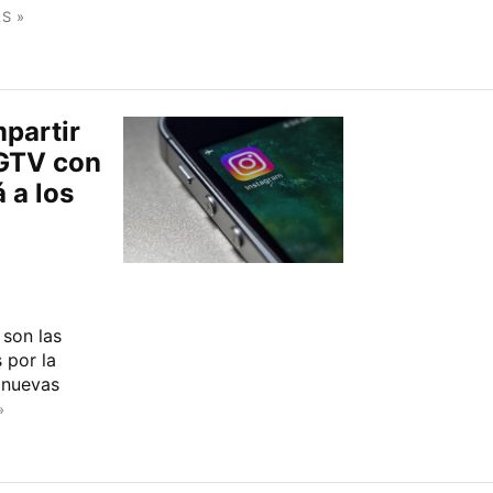
S »
partir
IGTV con
á a los
 son las
 por la
 nuevas
»