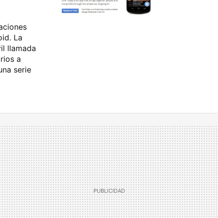
aciones
id. La
il llamada
rios a
una serie