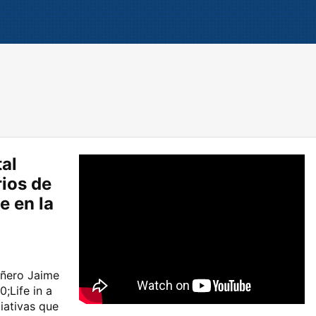
tal
ios de
e en la
ñero Jaime
;Life in a
iativas que