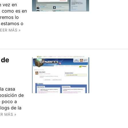
e vez en
s, como es en
aremos lo
e estamos o
LEER MÁS »
 de
la casa
posición de
e poco a
logs de la
ER MÁS »