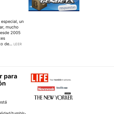
especial, un
ar, mucho
Desde 2005
ces
o de...
LEER
r para
ón
está
lidad/tumblr-