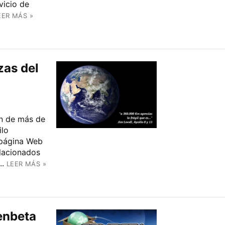
vicio de
EER MÁS »
zas del
ón de más de
ilo
 página Web
elacionados
..
LEER MÁS »
enbeta