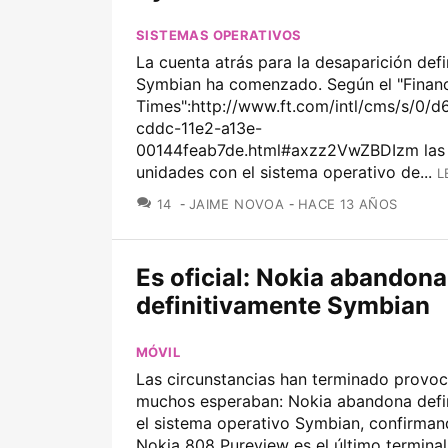
SISTEMAS OPERATIVOS
La cuenta atrás para la desaparición defi
Symbian ha comenzado. Según el "Financ
Times":http://www.ft.com/intl/cms/s/0/
cddc-11e2-a13e-
00144feab7de.html#axzz2VwZBDIzm las 
unidades con el sistema operativo de...
L
COMENTARIOS
14
JAIME NOVOA
HACE 13 AÑOS
Es oficial: Nokia abandona
definitivamente Symbian
MÓVIL
Las circunstancias han terminado provo
muchos esperaban: Nokia abandona defi
el sistema operativo Symbian, confirman
Nokia 808 Pureview es el último terminal