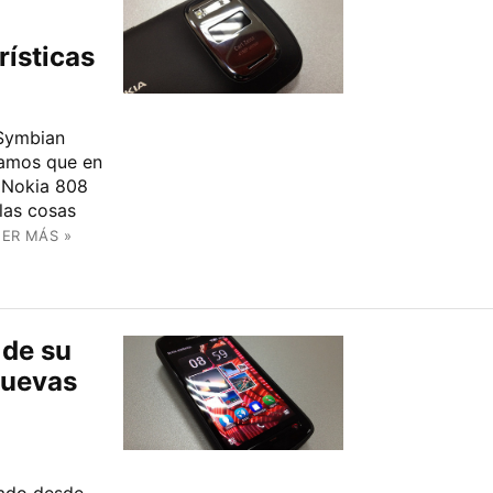
rísticas
 Symbian
bamos que en
n Nokia 808
las cosas
EER MÁS »
 de su
 nuevas