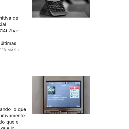
nitiva de
ial
d614b7ba-
últimas
EER MÁS »
cando lo que
nitivamente
do que el
 que lo