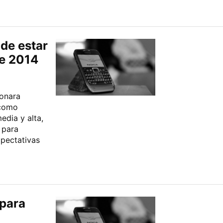
de estar
de 2014
onara
 como
dia y alta,
 para
pectativas
 para