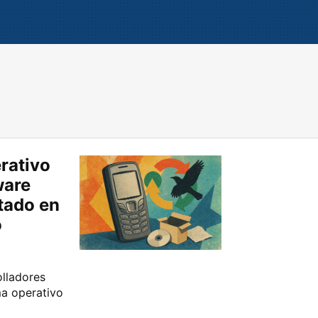
rativo
ware
stado en
o
lladores
ma operativo