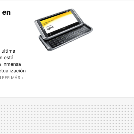
 en
 última
n está
La inmensa
ctualización
LEER MÁS »