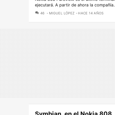
ejecutará. A partir de ahora la compañía..
COMENTARIOS
46
MIGUEL LÓPEZ
HACE 14 AÑOS
Symbian, en el Nokia 808