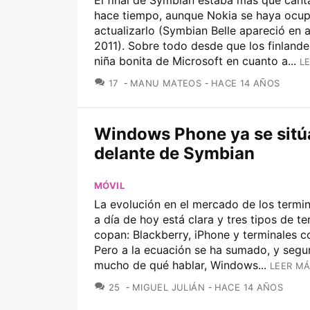
El final de Symbian estaba más que can
hace tiempo, aunque Nokia se haya ocu
actualizarlo (Symbian Belle apareció en 
2011). Sobre todo desde que los finlande
niña bonita de Microsoft en cuanto a...
L
COMENTARIOS
17
MANU MATEOS
HACE 14 AÑOS
Windows Phone ya se sitú
delante de Symbian
MÓVIL
La evolución en el mercado de los termi
a día de hoy está clara y tres tipos de te
copan: Blackberry, iPhone y terminales c
Pero a la ecuación se ha sumado, y segu
mucho de qué hablar, Windows...
LEER MÁ
COMENTARIOS
25
MIGUEL JULIÁN
HACE 14 AÑOS