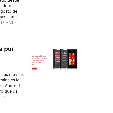
tado desde
pado de
agosto de
ses son la
EER MÁS »
a por
nales móviles
rminales lo
on Android.
ro que da
S »