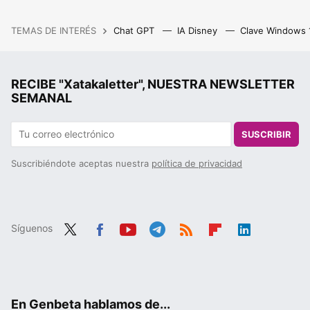
TEMAS DE INTERÉS
Chat GPT
IA Disney
Clave Windows
RECIBE "Xatakaletter", NUESTRA NEWSLETTER
SEMANAL
SUSCRIBIR
Suscribiéndote aceptas nuestra
política de privacidad
Síguenos
Twit
Fac
You
Tele
RSS
Flip
Link
ter
ebo
tub
gra
boa
edIn
ok
e
m
rd
En Genbeta hablamos de...