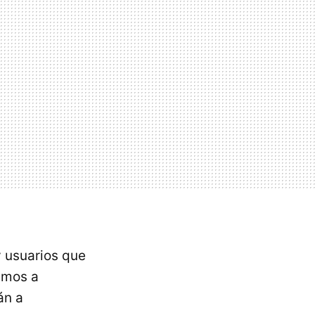
y usuarios que
amos a
án a