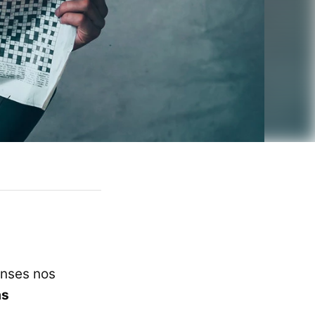
enses nos
as