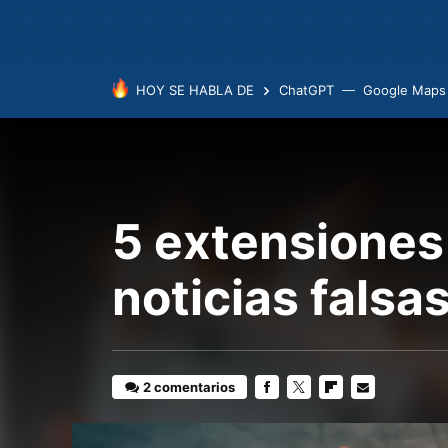
HOY SE HABLA DE
ChatGPT
Google Maps
5 extensiones 
noticias falsa
2 comentarios
FACEBOOK
TWITTER
FLIPBOARD
E-
MAIL