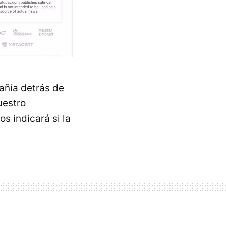
añía detrás de
uestro
s indicará si la