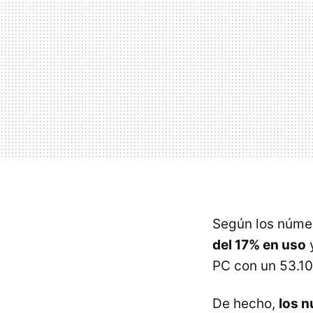
Según los númer
del 17% en uso
y
PC con un 53.10
De hecho,
los n