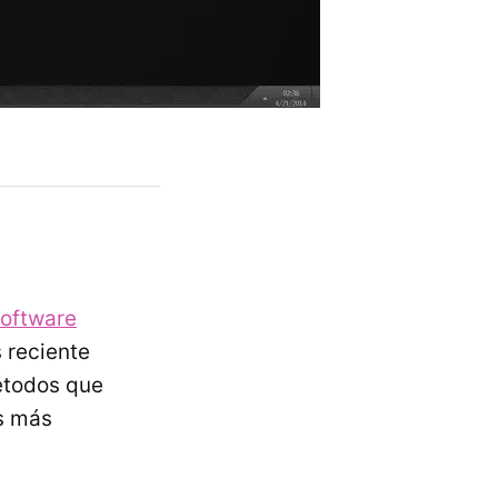
software
 reciente
étodos que
os más