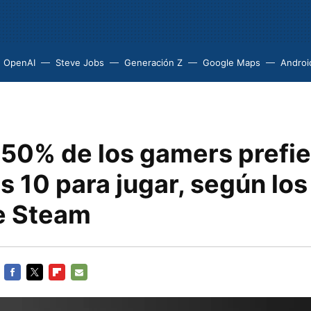
OpenAI
Steve Jobs
Generación Z
Google Maps
Androi
 50% de los gamers prefi
 10 para jugar, según los
e Steam
FACEBOOK
TWITTER
FLIPBOARD
E-
MAIL