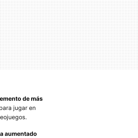
remento de más
para jugar en
deojuegos.
 ha aumentado